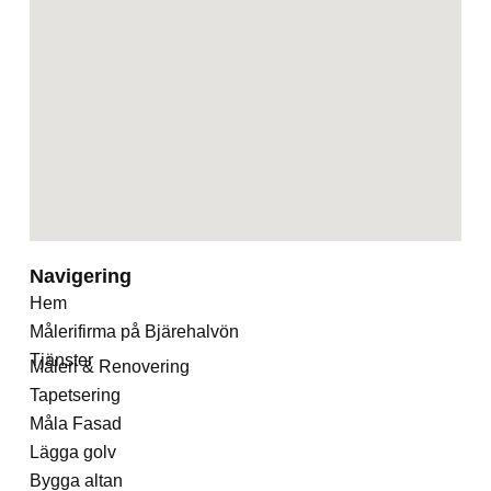
Navigering
Hem
Målerifirma på Bjärehalvön
Tjänster
Måleri & Renovering
Tapetsering
Måla Fasad
Lägga golv
Bygga altan