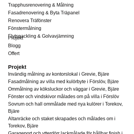
Trapphusrenovering & Målning
Fasadrenovering & Byta Träpanel
Renovera Träfönster
Fönstermålning
Flytspackling & Golvavjämning
Projekt
Blogg
Offert
Projekt
Invändig målning av kontorslokal i Grevie, Bjäre
Fasadmålning av villa med kulörbyte i Förslöv, Bjäre
Ommålning av köksluckor och väggar i Grevie, Bjäre
Fönster och vindskivor målades om på villa i Förslöv
Sovrum och hall ommålade med nya kulörer i Torekov,
Bjäre
Altanräcke och staket skrapades och målades om i
Torekov, Bjäre
Garageport och ytterdörr lackmålade för hållbar finish i