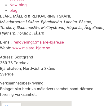
New blog
blog
BJÄRE MÅLERI & RENOVERING I SKÅNE
Måleriarbeten i Skåne, Bjärehalvön, Laholm, Båstad,
Torekov, Skummeslöv, Mellbystrand, Höganäs, Ängelholm,
Hjärnarp, Förslöv, Hålarp
E-mail:
renovering@malare-bjare.se
Webb:
www.malare-bjare.se
Adress: Skotgränd
269 76 Torekov
Bjärehalvön, Nordvästra Skåne
Sverige
Verksamhetsbeskrivning:
Bolaget ska bedriva måleriverksamhet samt därmed
förenlig verksamhet.