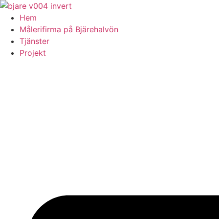
Skip
to
Hem
content
Målerifirma på Bjärehalvön
Tjänster
Projekt