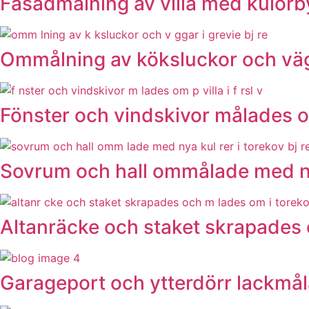
Fasadmålning av villa med kulörbyt
Ommålning av köksluckor och vägg
Fönster och vindskivor målades om
Sovrum och hall ommålade med nya
Altanräcke och staket skrapades 
Garageport och ytterdörr lackmålad