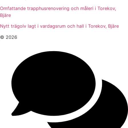
Omfattande trapphusrenovering och måleri i Torekov,
Bjäre
Nytt trägolv lagt i vardagsrum och hall i Torekov, Bjäre
© 2026