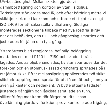
UV-beständighet. Mellan skikten gjorde vi
dammborttagning och kontroll av ytan i sidoljus.
Torkningen stödjordes med IR, och efter härdning mätte vi
skikttjocklek med lackkam och utförde ett tejptest enligt
ISO 2409 för att säkerställa vidhäftning. Slutligen
monterades sektionerna tillbaka med nya rostfria skruv
där det behövdes, och rull- och gångbeslag smordes och
justerades för jämn och tyst gång.
Ytterdörrens blad rengjordes, befintlig beläggning
mattades ner med P120 till P180 och skador i träet
lagades. Ändträ oljebehandlades, kvistar spärrades där det
förekom och en utomhusklassad grundfärg sprutades på i
ett jämnt skikt. Efter mellanslipning applicerades två skikt
slitstark toppfärg med spruta för att få en tät och jämn yta
även på kanter och nederkant. Vi bytte uttjänta tätlister,
justerade gångjärn och låskista samt lade en tunn,
silikonfri fog mot karm där färgen brutits. Innan
överlämning gjorde vi funktionsprov, kontrollerade frigång,