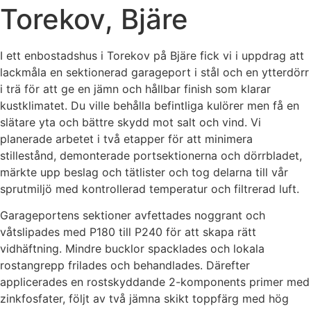
Torekov, Bjäre
I ett enbostadshus i Torekov på Bjäre fick vi i uppdrag att
lackmåla en sektionerad garageport i stål och en ytterdörr
i trä för att ge en jämn och hållbar finish som klarar
kustklimatet. Du ville behålla befintliga kulörer men få en
slätare yta och bättre skydd mot salt och vind. Vi
planerade arbetet i två etapper för att minimera
stillestånd, demonterade portsektionerna och dörrbladet,
märkte upp beslag och tätlister och tog delarna till vår
sprutmiljö med kontrollerad temperatur och filtrerad luft.
Garageportens sektioner avfettades noggrant och
våtslipades med P180 till P240 för att skapa rätt
vidhäftning. Mindre bucklor spacklades och lokala
rostangrepp frilades och behandlades. Därefter
applicerades en rostskyddande 2-komponents primer med
zinkfosfater, följt av två jämna skikt toppfärg med hög