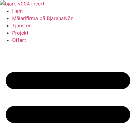
Skip
to
Hem
content
Målerifirma på Bjärehalvön
Tjänster
Projekt
Offert