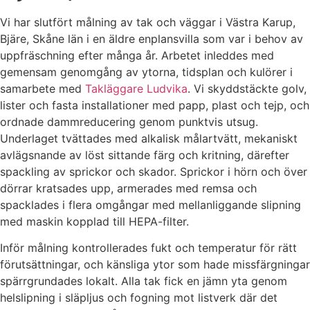
Vi har slutfört målning av tak och väggar i Västra Karup,
Bjäre, Skåne län i en äldre enplansvilla som var i behov av
uppfräschning efter många år. Arbetet inleddes med
gemensam genomgång av ytorna, tidsplan och kulörer i
samarbete med
Takläggare Ludvika
. Vi skyddstäckte golv,
lister och fasta installationer med papp, plast och tejp, och
ordnade dammreducering genom punktvis utsug.
Underlaget tvättades med alkalisk målartvätt, mekaniskt
avlägsnande av löst sittande färg och kritning, därefter
spackling av sprickor och skador. Sprickor i hörn och över
dörrar kratsades upp, armerades med remsa och
spacklades i flera omgångar med mellanliggande slipning
med maskin kopplad till HEPA-filter.
Inför målning kontrollerades fukt och temperatur för rätt
förutsättningar, och känsliga ytor som hade missfärgningar
spärrgrundades lokalt. Alla tak fick en jämn yta genom
helslipning i släpljus och fogning mot listverk där det