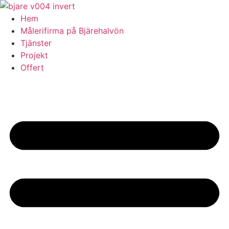
Skip
to
Hem
content
Målerifirma på Bjärehalvön
Tjänster
Projekt
Offert