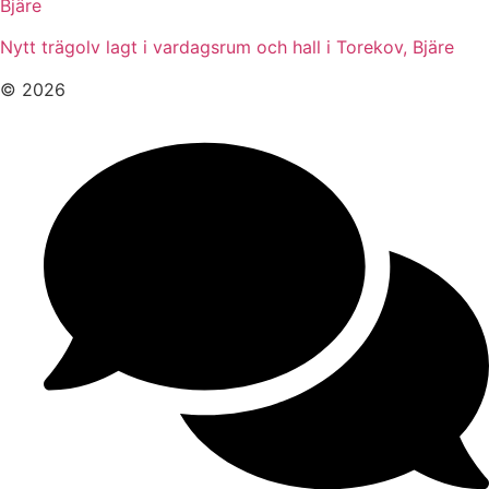
Bjäre
Nytt trägolv lagt i vardagsrum och hall i Torekov, Bjäre
© 2026