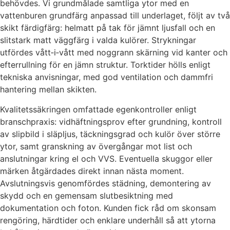
behövdes. Vi grundmålade samtliga ytor med en
vattenburen grundfärg anpassad till underlaget, följt av två
skikt färdigfärg: helmatt på tak för jämnt ljusfall och en
slitstark matt väggfärg i valda kulörer. Strykningar
utfördes vått‑i‑vått med noggrann skärning vid kanter och
efterrullning för en jämn struktur. Torktider hölls enligt
tekniska anvisningar, med god ventilation och dammfri
hantering mellan skikten.
Kvalitetssäkringen omfattade egenkontroller enligt
branschpraxis: vidhäftningsprov efter grundning, kontroll
av slipbild i släpljus, täckningsgrad och kulör över större
ytor, samt granskning av övergångar mot list och
anslutningar kring el och VVS. Eventuella skuggor eller
märken åtgärdades direkt innan nästa moment.
Avslutningsvis genomfördes städning, demontering av
skydd och en gemensam slutbesiktning med
dokumentation och foton. Kunden fick råd om skonsam
rengöring, härdtider och enklare underhåll så att ytorna