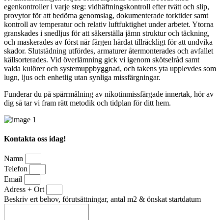
egenkontroller i varje steg: vidhäftningskontroll efter tvätt och slip,
provytor för att bedöma genomslag, dokumenterade torktider samt
kontroll av temperatur och relativ luftfuktighet under arbetet. Ytorna
granskades i snedljus för att säkerställa jämn struktur och täckning,
och maskerades av först när färgen härdat tillräckligt för att undvika
skador. Slutstädning utfördes, armaturer återmonterades och avfallet
källsorterades. Vid överlämning gick vi igenom skötselråd samt
valda kulörer och systemuppbyggnad, och takens yta upplevdes som
lugn, ljus och enhetlig utan synliga missfärgningar.
Funderar du på spärrmålning av nikotinmissfärgade innertak, hör av
dig så tar vi fram rätt metodik och tidplan för ditt hem.
Kontakta oss idag!
Namn
Telefon
Email
Adress + Ort
Beskriv ert behov, förutsättningar, antal m2 & önskat startdatum