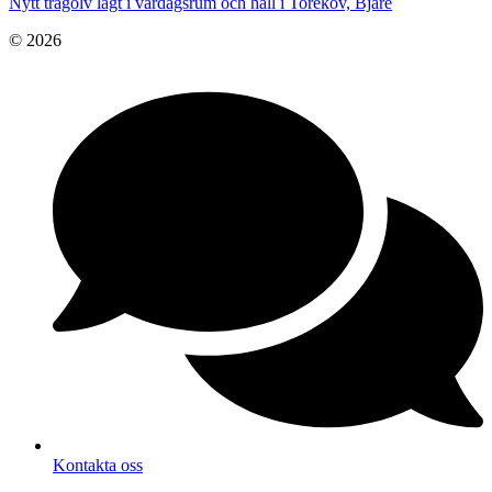
Nytt trägolv lagt i vardagsrum och hall i Torekov, Bjäre
© 2026
Kontakta oss