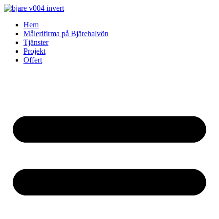
Skip
to
Hem
content
Målerifirma på Bjärehalvön
Tjänster
Projekt
Offert