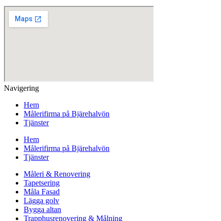
Navigering
Hem
Målerifirma på Bjärehalvön
Tjänster
Hem
Målerifirma på Bjärehalvön
Tjänster
Måleri & Renovering
Tapetsering
Måla Fasad
Lägga golv
Bygga altan
Trapphusrenovering & Målning