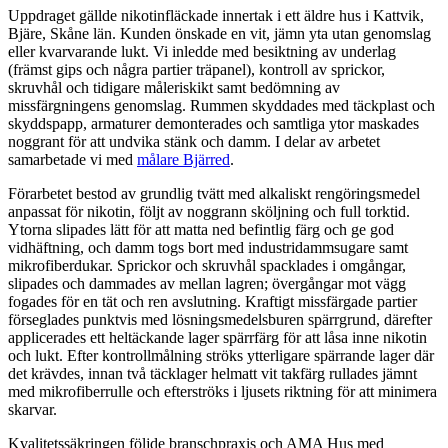
Uppdraget gällde nikotinfläckade innertak i ett äldre hus i Kattvik,
Bjäre, Skåne län. Kunden önskade en vit, jämn yta utan genomslag
eller kvarvarande lukt. Vi inledde med besiktning av underlag
(främst gips och några partier träpanel), kontroll av sprickor,
skruvhål och tidigare måleriskikt samt bedömning av
missfärgningens genomslag. Rummen skyddades med täckplast och
skyddspapp, armaturer demonterades och samtliga ytor maskades
noggrant för att undvika stänk och damm. I delar av arbetet
samarbetade vi med
målare Bjärred
.
Förarbetet bestod av grundlig tvätt med alkaliskt rengöringsmedel
anpassat för nikotin, följt av noggrann sköljning och full torktid.
Ytorna slipades lätt för att matta ned befintlig färg och ge god
vidhäftning, och damm togs bort med industridammsugare samt
mikrofiberdukar. Sprickor och skruvhål spacklades i omgångar,
slipades och dammades av mellan lagren; övergångar mot vägg
fogades för en tät och ren avslutning. Kraftigt missfärgade partier
förseglades punktvis med lösningsmedelsburen spärrgrund, därefter
applicerades ett heltäckande lager spärrfärg för att låsa inne nikotin
och lukt. Efter kontrollmålning ströks ytterligare spärrande lager där
det krävdes, innan två täcklager helmatt vit takfärg rullades jämnt
med mikrofiberrulle och efterströks i ljusets riktning för att minimera
skarvar.
Kvalitetssäkringen följde branschpraxis och AMA Hus med