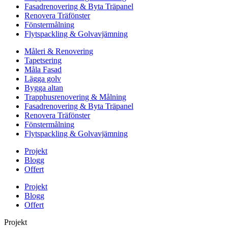
Fasadrenovering & Byta Träpanel
Renovera Träfönster
Fönstermålning
Flytspackling & Golvavjämning
Måleri & Renovering
Tapetsering
Måla Fasad
Lägga golv
Bygga altan
Trapphusrenovering & Målning
Fasadrenovering & Byta Träpanel
Renovera Träfönster
Fönstermålning
Flytspackling & Golvavjämning
Projekt
Blogg
Offert
Projekt
Blogg
Offert
Projekt