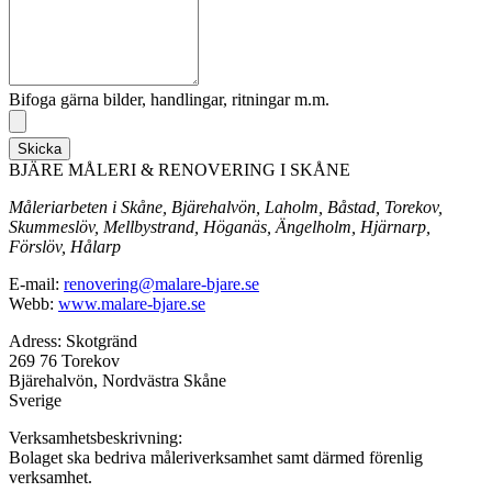
Bifoga gärna bilder, handlingar, ritningar m.m.
Skicka
BJÄRE MÅLERI & RENOVERING I SKÅNE
Måleriarbeten i Skåne, Bjärehalvön, Laholm, Båstad, Torekov,
Skummeslöv, Mellbystrand, Höganäs, Ängelholm, Hjärnarp,
Förslöv, Hålarp
E-mail:
renovering@malare-bjare.se
Webb:
www.malare-bjare.se
Adress: Skotgränd
269 76 Torekov
Bjärehalvön, Nordvästra Skåne
Sverige
Verksamhetsbeskrivning:
Bolaget ska bedriva måleriverksamhet samt därmed förenlig
verksamhet.