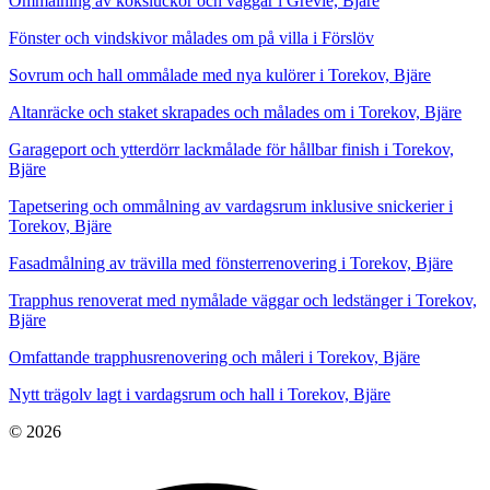
Ommålning av köksluckor och väggar i Grevie, Bjäre
Fönster och vindskivor målades om på villa i Förslöv
Sovrum och hall ommålade med nya kulörer i Torekov, Bjäre
Altanräcke och staket skrapades och målades om i Torekov, Bjäre
Garageport och ytterdörr lackmålade för hållbar finish i Torekov,
Bjäre
Tapetsering och ommålning av vardagsrum inklusive snickerier i
Torekov, Bjäre
Fasadmålning av trävilla med fönsterrenovering i Torekov, Bjäre
Trapphus renoverat med nymålade väggar och ledstänger i Torekov,
Bjäre
Omfattande trapphusrenovering och måleri i Torekov, Bjäre
Nytt trägolv lagt i vardagsrum och hall i Torekov, Bjäre
© 2026