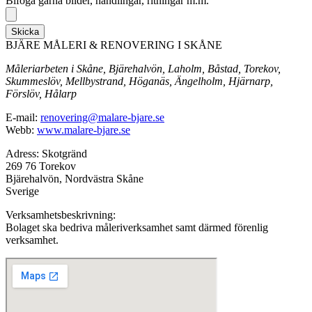
Bifoga gärna bilder, handlingar, ritningar m.m.
Skicka
BJÄRE MÅLERI & RENOVERING I SKÅNE
Måleriarbeten i Skåne, Bjärehalvön, Laholm, Båstad, Torekov,
Skummeslöv, Mellbystrand, Höganäs, Ängelholm, Hjärnarp,
Förslöv, Hålarp
E-mail:
renovering@malare-bjare.se
Webb:
www.malare-bjare.se
Adress: Skotgränd
269 76 Torekov
Bjärehalvön, Nordvästra Skåne
Sverige
Verksamhetsbeskrivning:
Bolaget ska bedriva måleriverksamhet samt därmed förenlig
verksamhet.