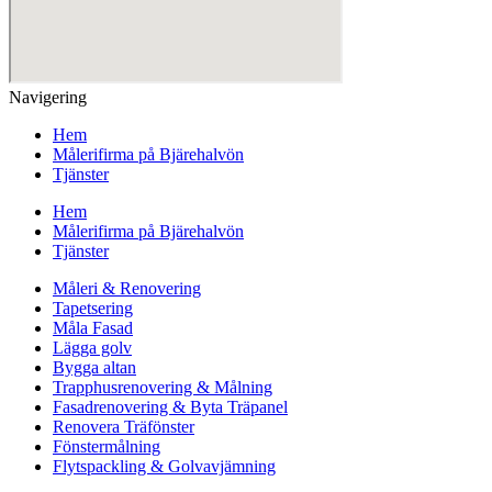
Navigering
Hem
Målerifirma på Bjärehalvön
Tjänster
Hem
Målerifirma på Bjärehalvön
Tjänster
Måleri & Renovering
Tapetsering
Måla Fasad
Lägga golv
Bygga altan
Trapphusrenovering & Målning
Fasadrenovering & Byta Träpanel
Renovera Träfönster
Fönstermålning
Flytspackling & Golvavjämning