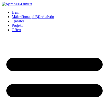
Skip
to
Hem
content
Målerifirma på Bjärehalvön
Tjänster
Projekt
Offert